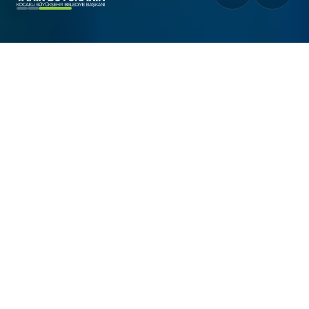
210+
350B+
75+
DENEY DÜZENEKLERI
YILLIK ZIYARETÇI
ATÖLYELER
4
SERGI ALANI